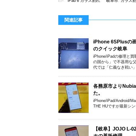
-
iPad 6 ガラス割れ
,
岐阜市
,
ガラス
関連記事
iPhone 6SP
のクイック岐阜
iPhone/iPadの修
の国から」で不器用な父
代では「仁義なき戦い」
各務原市よりNubia
た。
iPhone/iPad/An
THE HUですが最新シン
【岐阜】JOJO 
ホの基板修理