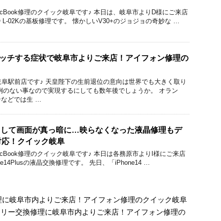
droid/MacBook修理のクイック岐阜です♪ 本日は、岐阜市よりD様にご来店
 L-02Kの基板修理です。 懐かしいV30+のジョジョの奇妙な …
2の誤タッチする症状で岐阜市よりご来店！アイフォン修理の
ック岐阜駅前店です♪ 天皇陛下の生前退位の意向は世界でも大きく取り
例のない事なので実現するにしても数年後でしょうか。 オラン
などでは生 …
lus落として画面が真っ暗に…映らなくなった液晶修理もデ
対応！クイック岐阜
droid/MacBook修理のクイック岐阜です♪ 本日は各務原市よりI様にご来店
e14Plusの液晶交換修理です。 先日、「iPhone14 …
換修理に岐阜市内よりご来店！アイフォン修理のクイック岐阜
＆バッテリー交換修理に岐阜市内よりご来店！アイフォン修理の