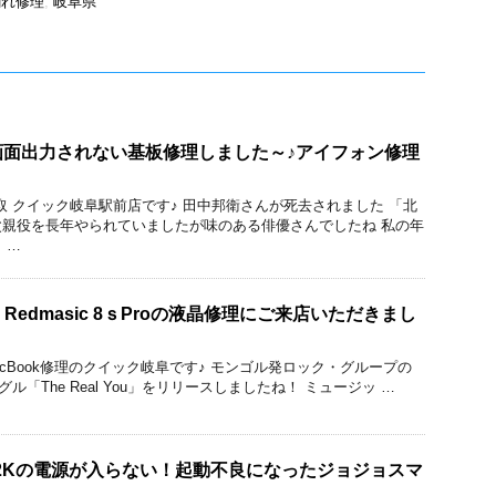
割れ修理
,
岐阜県
lusの画面出力されない基板修理しました～♪アイフォン修理
理と買取 クイック岐阜駅前店です♪ 田中邦衛さんが死去されました 「北
親役を長年やられていましたが味のある俳優さんでしたね 私の年
 …
 Redmasic 8ｓProの液晶修理にご来店いただきまし
droid/MacBook修理のクイック岐阜です♪ モンゴル発ロック・グループの
グル「The Real You」をリリースしましたね！ ミュージッ …
L-02Kの電源が入らない！起動不良になったジョジョスマ