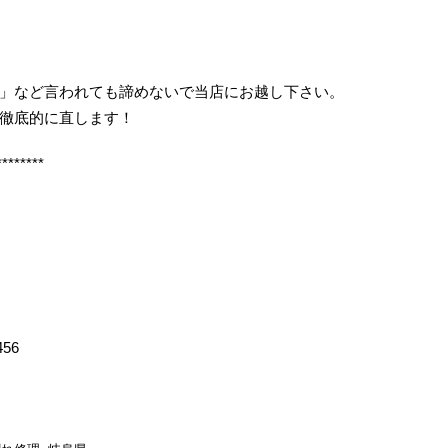
」など言われても諦めないで当店にお越し下さい。
徹底的に直します！
********
456