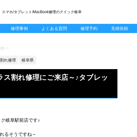
スマホ/タブレット/MacBook修理のクイック岐阜
修理事例
よくある質問
修理予約
見積依頼
割れ
>
割れ修理
岐阜県
のガラス割れ修理にご来店～♪タブレッ
ック岐阜駅前店です♪
れるそうですね～