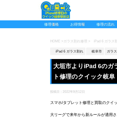
修理価格
お得情報
修理の流れ
HOME
>
ガラス割れ修理
>
iPad 6 ガラス
iPad 6 ガラス割れ
岐阜市
ガラス
大垣市よりiPad 6
ト修理のクイック岐阜
投稿日：
2022年9月12日
スマホ/タブレット修理と買取のクイ
大リーグで来年から新ルールが適用さ