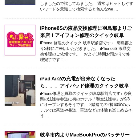
しましたので試してみました。 通常はヒットしやす
いワードを意識して検索すると色んなwe …
iPhone6Sの液晶交換修理に羽島郡よりご
来店！アイフォン修理のクイック岐阜
iPhone 修理のクイック 岐阜駅前店です♪ 羽島郡よ
りS様にご来店いただきました。 iPhone6S 液晶交
換修理のご依頼です。 およそ1時間お預かりで修
理完了です！ …
iPad Air2の充電が出来なくなった
ら、、、アイパッド修理のクイック岐阜
iPhone修理と買取のクイック岐阜駅前店です♪ 奈良
県の法隆寺参道に初のホテル「和空法隆寺」が9/8
にオープンするそうです。 2階建ての2棟60室のホ
テルでは茶道や書道、華道などの体験も楽しめるそ
う …
岐阜市内よりMacBookProのバッテリー