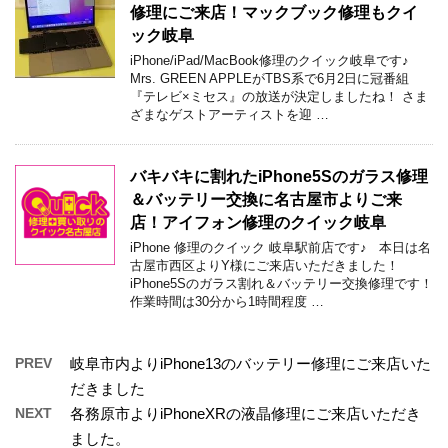
修理にご来店！マックブック修理もクイ
ック岐阜
iPhone/iPad/MacBook修理のクイック岐阜です♪
Mrs. GREEN APPLEがTBS系で6月2日に冠番組
『テレビ×ミセス』の放送が決定しましたね！ さま
ざまなゲストアーティストを迎 …
バキバキに割れたiPhone5Sのガラス修理
＆バッテリー交換に名古屋市よりご来
店！アイフォン修理のクイック岐阜
iPhone 修理のクイック 岐阜駅前店です♪ 本日は名
古屋市西区よりY様にご来店いただきました！
iPhone5Sのガラス割れ＆バッテリー交換修理です！
作業時間は30分から1時間程度 …
PREV
岐阜市内よりiPhone13のバッテリー修理にご来店いた
だきました
NEXT
各務原市よりiPhoneXRの液晶修理にご来店いただき
ました。