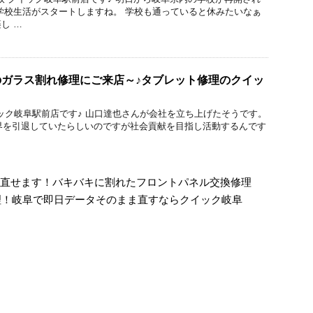
学校生活がスタートしますね。 学校も通っていると休みたいなぁ
し …
 9のガラス割れ修理にご来店～♪タブレット修理のクイッ
理のクイック岐阜駅前店です♪ 山口達也さんが会社を立ち上げたそうです。
能界を引退していたらしいのですが社会貢献を目指し活動するんです
第4世代も直せます！バキバキに割れたフロントパネル交換修理
割れ修理！岐阜で即日データそのまま直すならクイック岐阜