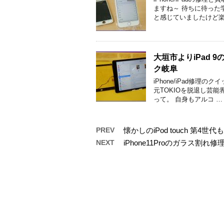
ますね～ 待ちに待った
と感じていましたけど楽
大垣市よりiPad
ク岐阜
iPhone/iPad修
元TOKIOを脱退し芸
って。 自身もアルコ …
PREV
懐かしのiPod touch 
NEXT
iPhone11Proのガラス