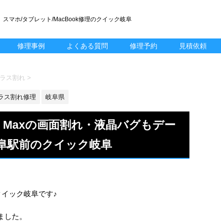
スマホ/タブレット/MacBook修理のクイック岐阜
修理事例
よくある質問
修理予約
見積依頼
 ガラス割れ
>
ラス割れ修理
岐阜県
 Pro Maxの画面割れ・液晶バグもデー
阜駅前のクイック岐阜
k修理のクイック岐阜です♪
ました。