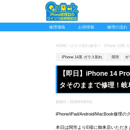
修理価格
お得情報
修理の流れ
HOME
>
ガラス割れ修理
>
iPhone 14系
iPhone 14系 ガラス割れ
関市
ガ
【即日】iPhone 14
タそのままで修理！岐
投稿日：
2026年6月5日
iPhone/iPad/Android/MacBoo
本日は関市よりE様に御来店いただき