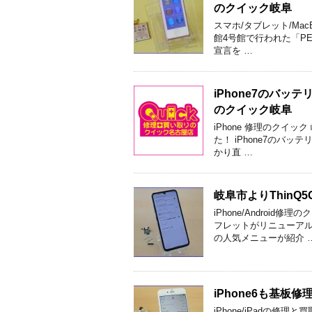
のクイック岐阜
スマホ/タブレット/Ma
館4号館で行われた「PEAC
宣言を …
iPhone7のバ
のクイック岐阜
iPhone 修理のクイ
た！ iPhone7のバ
かり直 …
岐阜市よりThin
iPhone/Androi
フレットがリニューアル
の人気メニューが紹介 
iPhone6も基
iPhone/iPadの