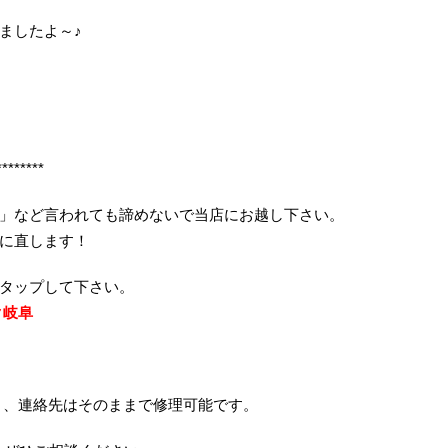
ましたよ～♪
********
」など言われても諦めないで当店にお越し下さい。
に直します！
をタップして下さい。
ック岐阜
リ、連絡先はそのままで修理可能です。