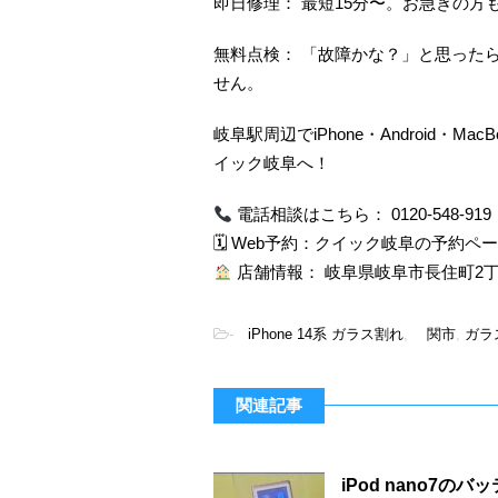
即日修理： 最短15分〜。お急ぎの方
無料点検： 「故障かな？」と思った
せん。
岐阜駅周辺でiPhone・Android・
イック岐阜へ！
電話相談はこちら： 0120-548-919
🗓 Web予約：
クイック岐阜の予約ペー
店舗情報： 岐阜県岐阜市長住町2丁目9-
-
iPhone 14系 ガラス割れ
,
関市
,
ガラ
関連記事
iPod nano7