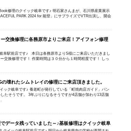
cBook修理のクイック岐阜です♪ 明石家さんまが、石川県産業展示
EFUL PARK 2024 for 能登」にサプライズでVTR出演し、開会
ッテリー交換修理に各務原市よりご来店！アイフォン修理
ック 岐阜駅前店です♪ 本日は各務原市よりS様にご来店いただきまし
ッテリー交換修理です！ 作業時間は３０分から１時間程度です！ しっ
Q5Gの壊れたシムトレイの修理にご来店頂きました。
d修理のクイック岐阜です♪ 養老町が発行している「町焼肉店ガイド」パン
したそうです。 3年ぶりになるそうですが4店舗が加わり13店舗
…
板修理でデータ残っていました～♪基板修理はクイック岐阜
修理と買取 クイック岐阜駅前店です♪ 明日から岐阜県内の学校が再開され