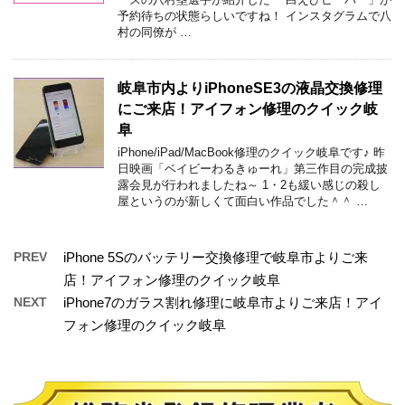
予約待ちの状態らしいですね！ インスタグラムで八
村の同僚が …
岐阜市内よりiPhoneSE3の液晶交換修理
にご来店！アイフォン修理のクイック岐
阜
iPhone/iPad/MacBook修理のクイック岐阜です♪ 昨
日映画「ベイビーわるきゅーれ」第三作目の完成披
露会見が行われましたね～ 1・2も緩い感じの殺し
屋というのが新しくて面白い作品でした＾＾ …
PREV
iPhone 5Sのバッテリー交換修理で岐阜市よりご来
店！アイフォン修理のクイック岐阜
NEXT
iPhone7のガラス割れ修理に岐阜市よりご来店！アイ
フォン修理のクイック岐阜