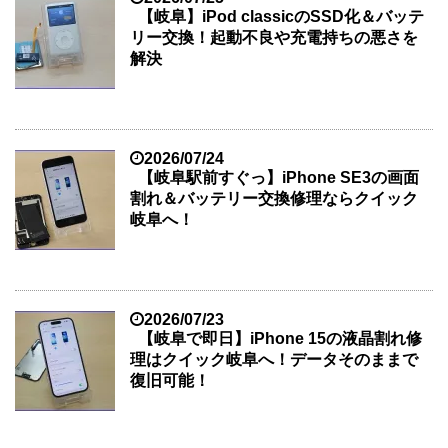
【岐阜】iPod classicのSSD化＆バッテ
リー交換！起動不良や充電持ちの悪さを
解決
2026/07/24
【岐阜駅前すぐっ】iPhone SE3の画面
割れ＆バッテリー交換修理ならクイック
岐阜へ！
2026/07/23
【岐阜で即日】iPhone 15の液晶割れ修
理はクイック岐阜へ！データそのままで
復旧可能！