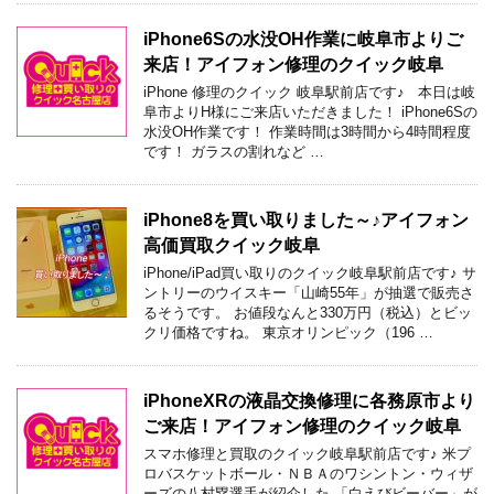
iPhone6Sの水没OH作業に岐阜市よりご
来店！アイフォン修理のクイック岐阜
iPhone 修理のクイック 岐阜駅前店です♪ 本日は岐
阜市よりH様にご来店いただきました！ iPhone6Sの
水没OH作業です！ 作業時間は3時間から4時間程度
です！ ガラスの割れなど …
iPhone8を買い取りました～♪アイフォン
高価買取クイック岐阜
iPhone/iPad買い取りのクイック岐阜駅前店です♪ サ
ントリーのウイスキー「山崎55年」が抽選で販売さ
るそうです。 お値段なんと330万円（税込）とビッ
クリ価格ですね。 東京オリンピック（196 …
iPhoneXRの液晶交換修理に各務原市より
ご来店！アイフォン修理のクイック岐阜
スマホ修理と買取のクイック岐阜駅前店です♪ 米プ
ロバスケットボール・ＮＢＡのワシントン・ウィザ
ーズの八村塁選手が紹介した 「白えびビーバー」が