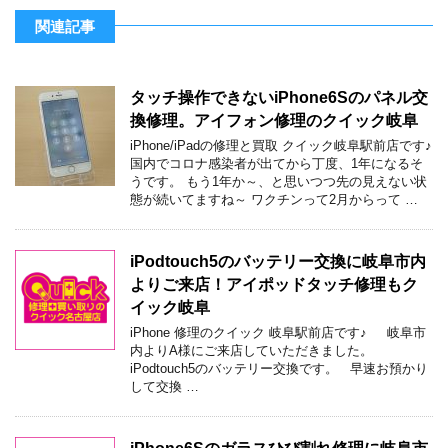
関連記事
タッチ操作できないiPhone6Sのパネル交
換修理。アイフォン修理のクイック岐阜
iPhone/iPadの修理と買取 クイック岐阜駅前店です♪
国内でコロナ感染者が出てから丁度、1年になるそ
うです。 もう1年か～、と思いつつ先の見えない状
態が続いてますね～ ワクチンって2月からって …
iPodtouch5のバッテリー交換に岐阜市内
よりご来店！アイポッドタッチ修理もク
イック岐阜
iPhone 修理のクイック 岐阜駅前店です♪ 岐阜市
内よりA様にご来店していただきました。
iPodtouch5のバッテリー交換です。 早速お預かり
して交換 …