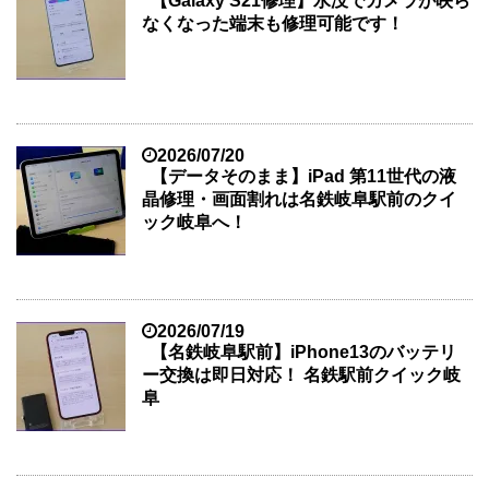
【Galaxy S21修理】水没でカメラが映ら
なくなった端末も修理可能です！
2026/07/20
【データそのまま】iPad 第11世代の液
晶修理・画面割れは名鉄岐阜駅前のクイ
ック岐阜へ！
2026/07/19
【名鉄岐阜駅前】iPhone13のバッテリ
ー交換は即日対応！ 名鉄駅前クイック岐
阜