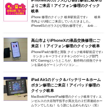
iPhone6Sのガラスひび割れ修理に岐阜市
よりご来店！アイフォン修理のクイック
岐阜
iPhone 修理のクイック 岐阜駅前店です♪ 岐阜
市内よりU様にご来店していただきました。
iPhone6Sのガラスひび割れ修理です。 &nb …
高山市よりiPhoneXの液晶交換修理にご
来店！！アイフォン修理のクイック岐阜
iPhone/iPadの修理と買取 クイック岐阜駅前店です♪
ケンタッキーフライドチキンのゲーミング部門
KFC Gamingというところが、動作時の排熱でチキ
ンを温めるゲーミングパソコン …
iPad Air1のドック＆バッテリー＆ホーム
ボタン修理にご来店！アイパッド修理の
クイック岐阜
MacBook/iPhone/iPad修理のクイック岐阜です♪ エ
ンゼルスの大谷翔平投手が異次元の２打席連続ホー
ムランでしたね！ もう誰にも止められない（笑）