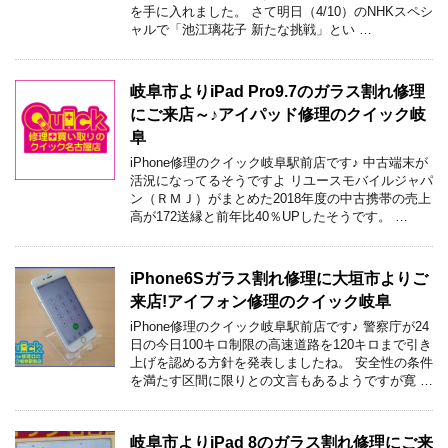
を手に入れました。 さて明日（4/10）のNHKスペシ
ャルで「池江璃花子 新たな挑戦」とい …
岐阜市よりiPad Pro9.7のガラス割れ修理
にご来店～♪アイパッド修理のクイック岐
阜
iPhone修理のクイック岐阜駅前店です♪ 中古端末が
活況になってるそうですよ リユースモバイルジャパ
ン（ＲＭＪ）がまとめた2018年度の中古携帯の売上
高が172送縁と前年比40％UPしたそうです。 …
iPhone6Sガラス割れ修理に大垣市よりご
来店!アイフォン修理のクイック岐阜
iPhone修理のクイック岐阜駅前店です♪ 警察庁が24
日の今日100キロ制限の高速道路を120キロまで引き
上げを認める方針を発表しましたね。 安全性の条件
を満たす区間に限りとの文言もあるようですが寛 …
岐阜市よりiPad 8のガラス割れ修理にご来