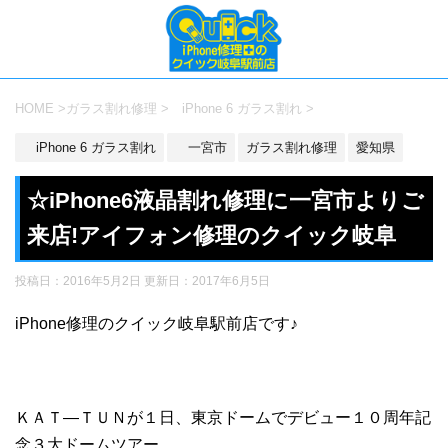
HOME
>
ガラス割れ修理
>
iPhone 6 ガラス割れ
>
iPhone 6 ガラス割れ
一宮市
ガラス割れ修理
愛知県
☆iPhone6液晶割れ修理に一宮市よりご
来店!アイフォン修理のクイック岐阜
投稿日：2016年5月2日 更新日：
2017年6月5日
iPhone修理のクイック岐阜駅前店です♪
ＫＡＴ―ＴＵＮが１日、東京ドームでデビュー１０周年記
念３大ドームツアー