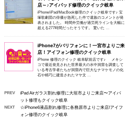
店～♪アイパッド修理のクイック岐阜
iPhone/iPad/MacBook修理のクイック岐阜です♪ 宝
塚歌劇団の俳優が急死した件で遺族のコメントが発
表されました。 時間外労働が過労死ラインを大幅に
超える277時間だったそうです。 驚いた …
iPhone7がバリフォンに！一宮市よりご来
店！アイフォン修理のクイック岐阜
iPhone 修理のクイック 岐阜駅前店です♪ メキシ
コで最近発見された世界最大の水中洞窟を調査して
いる考古学者たちが洞窟内で巨大なナマケモノの化
石や精巧に建造されたマヤ文 …
PREV
iPad Airガラス割れ修理に大垣市よりご来店〜アイパ
ット修理もクイック岐阜
NEXT
☆iPhone6液晶割れ修理に各務原市よりご来店!アイフ
ォン修理のクイック岐阜