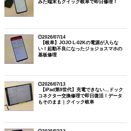
みた端末もクイック岐阜で即日修理！
2026/07/14
【岐阜】JOJO L-02Kの電源が入らな
い！起動不良になったジョジョスマホの
基板修理
2026/07/13
【iPad第9世代】充電できない…ドック
コネクター交換修理で即日復活！データ
もそのまま｜クイック岐阜