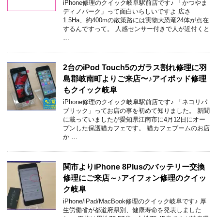
iPhone修理のクイック岐阜駅前店です♪ 「かつやま
ディノパーク」って面白いらしいですよ 広さ
1.5Ha、約400mの散策路には実物大恐竜24体が点在
するんですって。 人感センサー付きで人が近付くと
…
2台のiPod Touch5のガラス割れ修理に羽
島郡岐南町よりご来店〜♪アイポッド修理
もクイック岐阜
iPhone修理のクイック岐阜駅前店です♪ 「ネコリパ
ブリック」ってお店の事を初めて知りました。 新聞
に載っていましたが愛知県江南市に4月12日にオー
プンした保護猫カフェです。 猫カフェブームのお店
か …
関市よりiPhone 8Plusのバッテリー交換
修理にご来店～♪アイフォン修理のクイッ
ク岐阜
iPhone/iPad/MacBook修理のクイック岐阜です♪ 厚
生労働省が都道府県別、健康寿命を発表しました