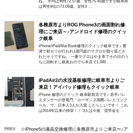
ね。 平均は男性72.57歳、女性75.45歳ですが岐阜県
は男性9位の73.09歳、女性3 …
各務原市よりROG Phone3の画面割れ修
理にご来店～♪アンドロイド修理のクイッ
ク岐阜
iPhone/iPad/MacBook修理のクイック岐阜です♪ 豊
洲で初セリが行われ1億円超のマグロが競り落とさ
れたそうですね。 一番マグロはやま幸でその日のう
ちに回転すし銀座おのでら本店で1,080 …
iPadAir2の水没基板修理に岐阜市よりご
来店！アイパッド修理もクイック岐阜
iPhone 修理のクイック 岐阜駅前店です♪ 若手バレ
エダンサーの登竜門「ローザンヌ国際バレエコンク
ール」で、日本人3人が入賞 したらしいです！ これ
は2014年以来の快挙！！ 3人は今後、奨学金を …
PREV
☆iPhone5の液晶交換修理に各務原市よりご来店〜♪ア