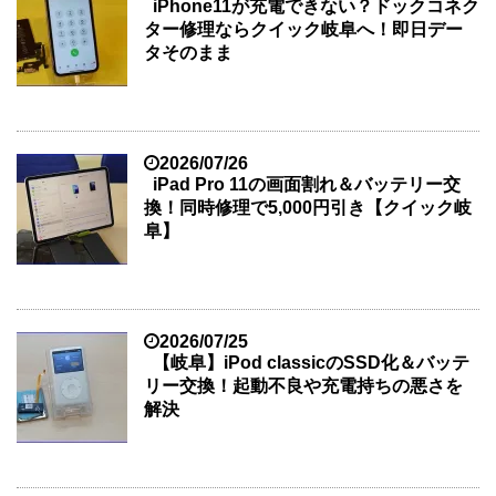
iPhone11が充電できない？ドックコネク
ター修理ならクイック岐阜へ！即日デー
タそのまま
2026/07/26
iPad Pro 11の画面割れ＆バッテリー交
換！同時修理で5,000円引き【クイック岐
阜】
2026/07/25
【岐阜】iPod classicのSSD化＆バッテ
リー交換！起動不良や充電持ちの悪さを
解決