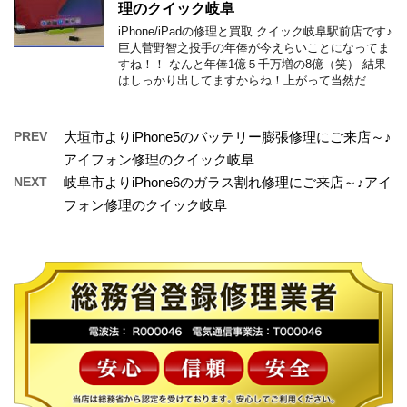
理のクイック岐阜
iPhone/iPadの修理と買取 クイック岐阜駅前店です♪
巨人菅野智之投手の年俸が今えらいことになってま
すね！！ なんと年俸1億５千万増の8億（笑） 結果
はしっかり出してますからね！上がって当然だ …
PREV
大垣市よりiPhone5のバッテリー膨張修理にご来店～♪
アイフォン修理のクイック岐阜
NEXT
岐阜市よりiPhone6のガラス割れ修理にご来店～♪アイ
フォン修理のクイック岐阜