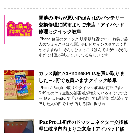
電池の持ちが悪いiPadAir1のバッテリー
交換修理に関市よりご来店！アイパッド
修理もクイック岐阜
iPhone 修理のクイック 岐阜駅前店です♪ お笑い芸
人のひょっこりはん最近テレビやインスタでよく見
かけますね！ そんなひょっこりはんですがいそがし
すぎて体重が減っていってるらしいです …
ガラス割れのiPhone8Plusを買い取りま
した～♪何でも買いますクイック岐阜
iPhone/iPad買い取りのクイック岐阜駅前店です♪
SNSでのヤミ金融の被害者が増えているそうですよ
～ 例えばTwitterで「3万円貸して1週間後に返済」で
借りた人の例ですが 借りる際に振り込 …
iPadPro11初代のドックコネクター交換修
理に岐阜市内よりご来店！アイパッド修