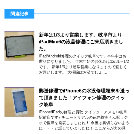
関連記事
新年は1/3より営業します。岐阜市より
iPadMini6の液晶修理にご来店頂きまし
た。
iPad/Android修理のクイック岐阜です♪ 本年中はお
世話になりました。 年末年始のお休みは12/31～1/2
です。 新年1/3より通常営業になりますので宜しく
お願いします。 大掃除はお済でしょ …
郵送修理でiPhone6の水没修理端末を送っ
て頂きました！アイフォン修理のクイッ
ク岐阜
iPhone/iPadの修理と買取 クイック・アメモバ岐阜
駅前店です♪ チュートリアルの徳井義実さん冠ラジ
オで復帰を発表しましたね！ 今後は裏切らないよう
に・・・と話していましたね！ ここからが力の見
…