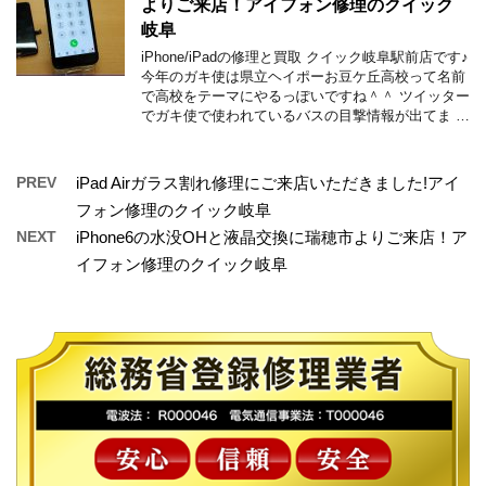
よりご来店！アイフォン修理のクイック
岐阜
iPhone/iPadの修理と買取 クイック岐阜駅前店です♪
今年のガキ使は県立ヘイポーお豆ケ丘高校って名前
で高校をテーマにやるっぽいですね＾＾ ツイッター
でガキ使で使われているバスの目撃情報が出てま …
PREV
iPad Airガラス割れ修理にご来店いただきました!アイ
フォン修理のクイック岐阜
NEXT
iPhone6の水没OHと液晶交換に瑞穂市よりご来店！ア
イフォン修理のクイック岐阜