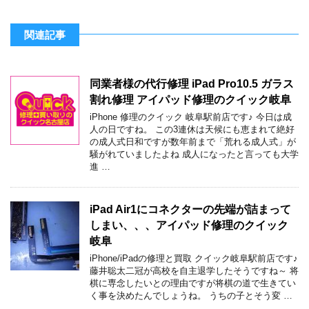
関連記事
同業者様の代行修理 iPad Pro10.5 ガラス
割れ修理 アイパッド修理のクイック岐阜
iPhone 修理のクイック 岐阜駅前店です♪ 今日は成
人の日ですね。 この3連休は天候にも恵まれて絶好
の成人式日和ですが数年前まで「荒れる成人式」が
騒がれていましたよね 成人になったと言っても大学
進 …
iPad Air1にコネクターの先端が詰まって
しまい、、、アイパッド修理のクイック
岐阜
iPhone/iPadの修理と買取 クイック岐阜駅前店です♪
藤井聡太二冠が高校を自主退学したそうですね～ 将
棋に専念したいとの理由ですが将棋の道で生きてい
く事を決めたんでしょうね。 うちの子とそう変 …