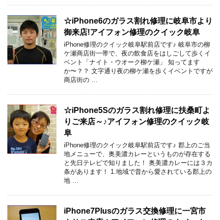
☆iPhone6のガラス割れ修理に岐阜市より
御来店!アイフォン修理のクイック岐阜
iPhone修理のクイック岐阜駅前店です♪ 岐阜市の柳
ケ瀬商店街一帯で、夜の飲食店をはしごして歩くイ
ベント「ナイト・ウオーク柳ケ瀬」 知ってます
か〜？？ 文字通り夜の柳ケ瀬を歩くイベントですが
商店街の …
☆iPhone5Sのガラス割れ修理に扶桑町よ
りご来店～♪アイフォン修理のクイック岐
阜
iPhone修理のクイック岐阜駅前店です♪ 郡上のご当
地メニューで、奥美濃カレーというものが存在する
と先日テレビで知りました！ 奥美濃カレーには３カ
条があります！ 1.地域で昔から愛されている郡上の
地 …
iPhone7Plusのガラス交換修理に一宮市