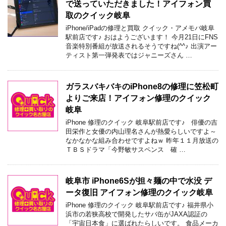
で送っていただきました！アイフォン買
取のクイック岐阜
iPhone/iPadの修理と買取 クイック・アメモバ岐阜
駅前店です♪ おはようございます！ 今月21日にFNS
音楽特別番組が放送されるそうですね(^^♪ 出演アー
ティスト第一弾発表ではジャニーズさん …
ガラスバキバキのiPhone8の修理に笠松町
よりご来店！アイフォン修理のクイック
岐阜
iPhone 修理のクイック 岐阜駅前店です♪ 俳優の吉
田栄作と女優の内山理名さんが熱愛らしいですよ～
なかなかな組み合わせですよねｗ 昨年１１月放送の
ＴＢＳドラマ「今野敏サスペンス 確 …
岐阜市 iPhone6Sが担々麺の中で水没 デ
ータ復旧 アイフォン修理のクイック岐阜
iPhone 修理のクイック 岐阜駅前店です♪ 福井県小
浜市の若狭高校で開発したサバ缶がJAXA認証の
「宇宙日本食」に選ばれたらしいです。 食品メーカ