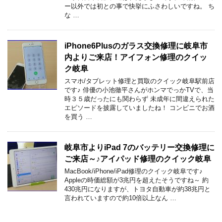
ー以外では初との事で快挙にふさわしいですね。 ち
な …
iPhone6Plusのガラス交換修理に岐阜市
内よりご来店！アイフォン修理のクイッ
ク岐阜
スマホ/タブレット修理と買取のクイック岐阜駅前店
です♪ 俳優の小池徹平さんがホンマでっかTVで、当
時３５歳だったにも関わらず 未成年に間違えられた
エピソードを披露していましたね！ コンビニでお酒
を買う …
岐阜市よりiPad 7のバッテリー交換修理に
ご来店～♪アイパッド修理のクイック岐阜
MacBook/iPhone/iPad修理のクイック岐阜です♪
Appleの時価総額が3兆円を超えたそうですね～ 約
430兆円になりますが、トヨタ自動車が約38兆円と
言われていますので約10倍以上なん …