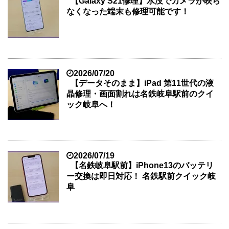
【Galaxy S21修理】水没でカメラが映ら
なくなった端末も修理可能です！
2026/07/20
【データそのまま】iPad 第11世代の液
晶修理・画面割れは名鉄岐阜駅前のクイ
ック岐阜へ！
2026/07/19
【名鉄岐阜駅前】iPhone13のバッテリ
ー交換は即日対応！ 名鉄駅前クイック岐
阜