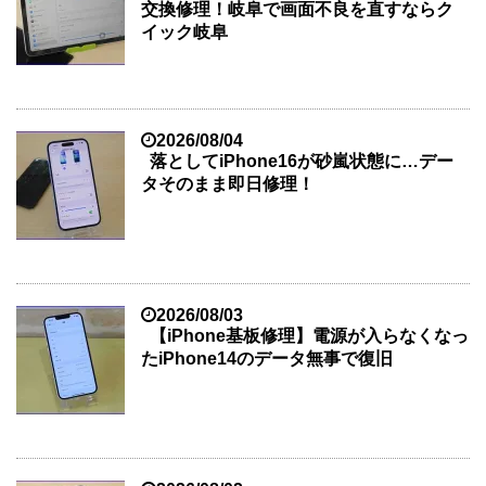
交換修理！岐阜で画面不良を直すならク
イック岐阜
2026/08/04
落としてiPhone16が砂嵐状態に…デー
タそのまま即日修理！
2026/08/03
【iPhone基板修理】電源が入らなくなっ
たiPhone14のデータ無事で復旧