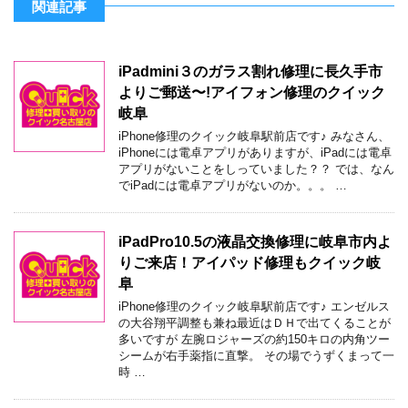
関連記事
iPadmini３のガラス割れ修理に長久手市
よりご郵送〜!アイフォン修理のクイック
岐阜
iPhone修理のクイック岐阜駅前店です♪ みなさん、
iPhoneには電卓アプリがありますが、iPadには電卓
アプリがないことをしっていました？？ では、なん
でiPadには電卓アプリがないのか。。。 …
iPadPro10.5の液晶交換修理に岐阜市内よ
りご来店！アイパッド修理もクイック岐
阜
iPhone修理のクイック岐阜駅前店です♪ エンゼルス
の大谷翔平調整も兼ね最近はＤＨで出てくることが
多いですが 左腕ロジャーズの約150キロの内角ツー
シームが右手薬指に直撃。 その場でうずくまって一
時 …