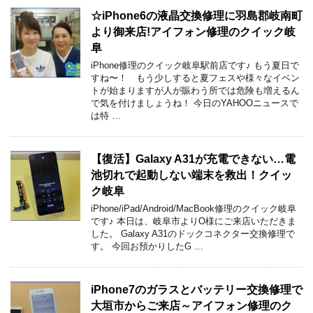
☆iPhone6の液晶交換修理に羽島郡岐南町
より御来店!アイフォン修理のクイック岐
阜
iPhone修理のクイック岐阜駅前店です♪ もう夏日で
すね〜！ もう少しすると夏フェスや様々なイベン
トが始まりますが人が賑わう所では危険も増えるん
で気を付けましょうね！ 今日のYAHOOニュースで
は特 …
【復活】Galaxy A31が充電できない…電
池切れで起動しない端末を救出！クイッ
ク岐阜
iPhone/iPad/Android/MacBook修理のクイック岐阜
です♪ 本日は、岐阜市よりO様にご来店いただきま
した。 Galaxy A31のドックコネクター交換修理で
す。 今回お預かりしたG …
iPhone7のガラスとバッテリー交換修理で
大垣市からご来店～アイフォン修理のク