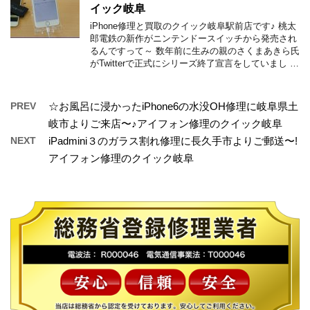
イック岐阜
iPhone修理と買取のクイック岐阜駅前店です♪ 桃太
郎電鉄の新作がニンテンドースイッチから発売され
るんですって～ 数年前に生みの親のさくまあきら氏
がTwitterで正式にシリーズ終了宣言をしていまし …
PREV
☆お風呂に浸かったiPhone6の水没OH修理に岐阜県土
岐市よりご来店〜♪アイフォン修理のクイック岐阜
NEXT
iPadmini３のガラス割れ修理に長久手市よりご郵送〜!
アイフォン修理のクイック岐阜