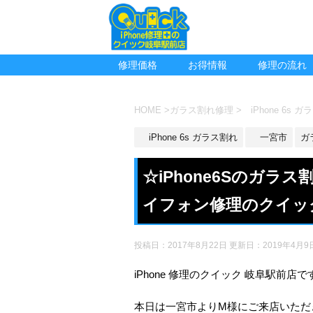
修理価格
お得情報
修理の流れ
HOME
>
ガラス割れ修理
>
iPhone 6s 
iPhone 6s ガラス割れ
一宮市
ガ
☆iPhone6Sのガ
イフォン修理のクイッ
投稿日：2017年8月22日 更新日：
2019年4月9
iPhone 修理のクイック 岐阜駅前店で
本日は一宮市よりM様にご来店いただ