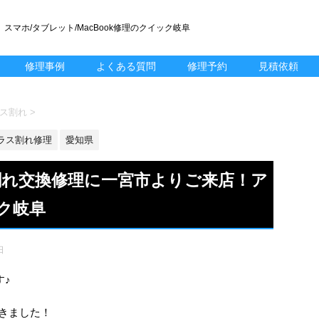
スマホ/タブレット/MacBook修理のクイック岐阜
修理事例
よくある質問
修理予約
見積依頼
ガラス割れ
>
ラス割れ修理
愛知県
ラス割れ交換修理に一宮市よりご来店！ア
ク岐阜
日
す♪
きました！