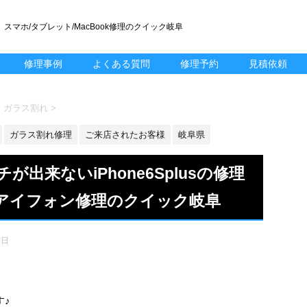
スマホ/タブレット/MacBook修理のクイック岐阜
修理事例
よくある質問
修理予約
見積依頼
lus ガラス割れ
>
ガラス割れ修理
ご来店されたお客様
岐阜県
出来ないiPhone6Splusの修理
アイフォン修理のクイック岐阜
9日
す♪