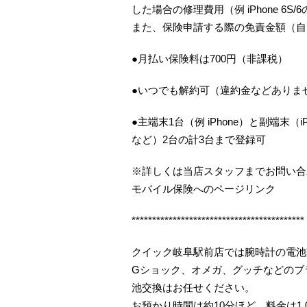
した場合の修理費用（例 iPhone 6S
また、保険申請する際の免責金額（自
●月払い保険料は700円（非課税）
●いつでも解約可（違約金などありま
●主端末1台（例 iPhone）と副端末（iP
など）2台の計3台まで登録可
※詳しくは当店スタッフまでお問い合
モバイル保険へのページリンク
******************************************
クイック岐阜駅前店では腕時計の電池
Gショック、オメガ、グッチなどのブ
池交換はお任せください。
お預かり時間は約10分ほど、料金は1,