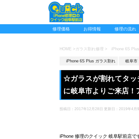
修理価格
お得情報
修理の流れ
HOME
>
ガラス割れ修理
>
iPhone 6S P
iPhone 6S Plus ガラス割れ
岐阜市
☆ガラスが割れてタッチが
に岐阜市よりご来店！
投稿日：2017年12月28日 更新日：
2019年4月
iPhone 修理のクイック 岐阜駅前店で