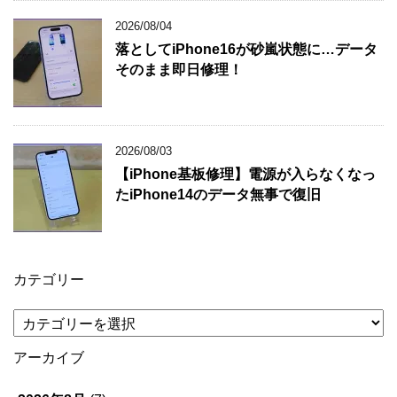
2026/08/04
落としてiPhone16が砂嵐状態に…データ
そのまま即日修理！
2026/08/03
【iPhone基板修理】電源が入らなくなっ
たiPhone14のデータ無事で復旧
カテゴリー
カ
テ
ゴ
アーカイブ
リ
ー