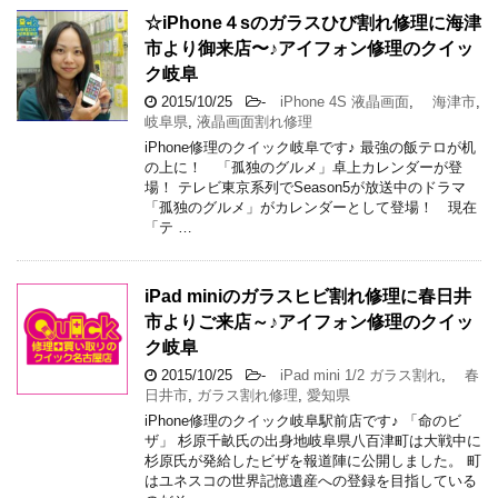
☆iPhone４sのガラスひび割れ修理に海津
市より御来店〜♪アイフォン修理のクイッ
ク岐阜
2015/10/25
-
iPhone 4S 液晶画面
,
海津市
,
岐阜県
,
液晶画面割れ修理
iPhone修理のクイック岐阜です♪ 最強の飯テロが机
の上に！ 「孤独のグルメ」卓上カレンダーが登
場！ テレビ東京系列でSeason5が放送中のドラマ
「孤独のグルメ」がカレンダーとして登場！ 現在
「テ …
iPad miniのガラスヒビ割れ修理に春日井
市よりご来店～♪アイフォン修理のクイッ
ク岐阜
2015/10/25
-
iPad mini 1/2 ガラス割れ
,
春
日井市
,
ガラス割れ修理
,
愛知県
iPhone修理のクイック岐阜駅前店です♪ 「命のビ
ザ」 杉原千畝氏の出身地岐阜県八百津町は大戦中に
杉原氏が発給したビザを報道陣に公開しました。 町
はユネスコの世界記憶遺産への登録を目指している