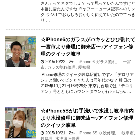
さん」ってネタでしょ？ って思っていたんですけど
本当に居たんですね ※ヤフーニュース記事へのリン
ク ラジオでおもしろおかしく伝えていたのでてっき
り …
☆iPhone6のガラスがバキッとひび割れて
一宮市より修理に御来店〜♪アイフォン修
理のクイック岐阜
2015/10/22
-
iPhone 6 ガラス割れ
,
一宮
市
,
ガラス割れ修理
,
愛知県
iPhone修理のクイック岐阜駅前店です♪ 「デロリア
ン」と聞いてピンときた人は同年代かな？ 昨日の
2105年10月21日16時29分 東京お台場では「デロリ
アン」号とともにカウントダウンが行われたみ …
☆iPhone5Sがお手洗いで水没し岐阜市内
より水没修理に御来店〜♪アイフォン修理
のクイック岐阜
2015/10/21
-
iPhone 5S 水没修理
,
岐阜市
,
岐阜県
,
水没復旧修理