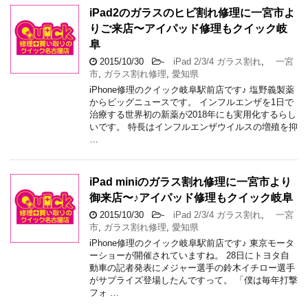
iPad2のガラスのヒビ割れ修理に一宮市よ
りご来店〜アイパッド修理もクイック岐
阜
2015/10/30
-
iPad 2/3/4 ガラス割れ
,
一宮
市
,
ガラス割れ修理
,
愛知県
iPhone修理のクイック岐阜駅前店です♪ 塩野義製薬
からビッグニュースです。 インフルエンザを1日で
治療する世界初の新薬が2018年にも実用化するらし
いです。 特長はインフルエンザウイルスの増殖を抑
…
iPad miniのガラス割れ修理に一宮市より
御来店〜♪アイパッド修理もクイック岐阜
2015/10/30
-
iPad 2/3/4 ガラス割れ
,
一宮
市
,
ガラス割れ修理
,
愛知県
iPhone修理のクイック岐阜駅前店です♪ 東京モータ
ーショーが開催されていますね。 28日にトヨタ自
動車の記者発表にメジャー選手の鈴木イチロー選手
がサプライズ登場したんですって。 「僕は毎年打撃
フォ …