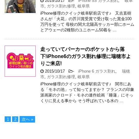
2015/10/17
-
iPhone 5S ガラス割れ
,
岐阜
市
,
ガラス割れ修理
,
岐阜県
iPhone修理のクイック岐阜駅前店です♪ 又吉直樹
さんが「火花」の芥川賞受賞で受け取った賞金100
万円を使って 母校の関大北陽高サッカー部にホーム
とアウェーの2種類のユニホーム50着を …
走っていてパーカーのポケットから落
下!iPhone6のガラス割れ修理に瑞穂市よ
りご来店!
2015/10/17
-
iPhone 6 ガラス割れ
,
瑞穂
市
,
ガラス割れ修理
,
岐阜県
iPhone修理のクイック岐阜駅前店です♪ 関市にあ
る「モネの池」って知ってますか？ フランスの印象
派画家のクロード・モネの連作絵画「睡蓮」にそっ
くりに見える事から そう呼ばれている水の …
1
2
次へ »