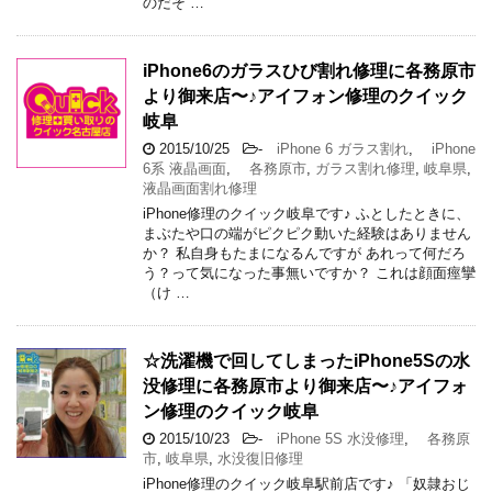
のだそ …
iPhone6のガラスひび割れ修理に各務原市
より御来店〜♪アイフォン修理のクイック
岐阜
2015/10/25
-
iPhone 6 ガラス割れ
,
iPhone
6系 液晶画面
,
各務原市
,
ガラス割れ修理
,
岐阜県
,
液晶画面割れ修理
iPhone修理のクイック岐阜です♪ ふとしたときに、
まぶたや口の端がピクピク動いた経験はありません
か？ 私自身もたまになるんですが あれって何だろ
う？って気になった事無いですか？ これは顔面痙攣
（け …
☆洗濯機で回してしまったiPhone5Sの水
没修理に各務原市より御来店〜♪アイフォ
ン修理のクイック岐阜
2015/10/23
-
iPhone 5S 水没修理
,
各務原
市
,
岐阜県
,
水没復旧修理
iPhone修理のクイック岐阜駅前店です♪ 「奴隷おじ