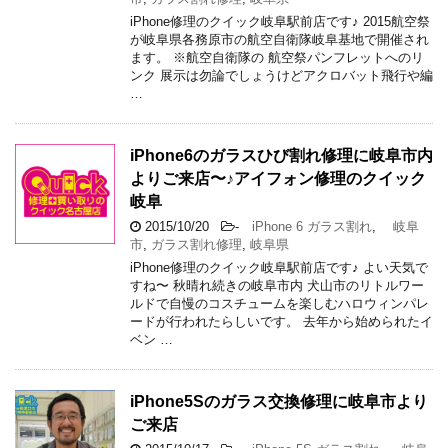
iPhone修理のクイック岐阜駅前店です♪ 2015航空祭
が岐阜県各務原市の航空自衛隊岐阜基地で開催され
ます。 ※航空自衛隊の 航空祭パンフレットへのリ
ンク 展示は勿論でしょうけどアクロバット飛行や編
…
iPhone6のガラスひび割れ修理に岐阜市内
よりご来店〜♪アイフォン修理のクイック
岐阜
2015/10/20
-
iPhone 6 ガラス割れ
,
岐阜
市
,
ガラス割れ修理
,
岐阜県
iPhone修理のクイック岐阜駅前店です♪ よい天気で
すね〜 秋晴れ続きの岐阜市内 犬山市のリトルワー
ルドで自慢のコスチュームを楽しむハロウィンパレ
ードが行われたらしいです。 去年から始められたイ
ベン …
iPhone5Sのガラス交換修理に岐阜市より
ご来店