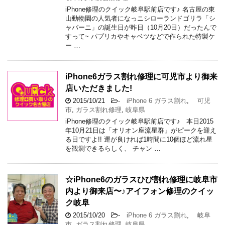
iPhone修理のクイック岐阜駅前店です♪ 名古屋の東
山動物園の人気者になっニシローランドゴリラ「シ
ャバーニ」の誕生日が昨日（10月20日）だったんで
すって~ パプリカやキャベツなどで作られた特製ケ
ー …
iPhone6ガラス割れ修理に可児市より御来
店いただきました!
2015/10/21
-
iPhone 6 ガラス割れ
,
可児
市
,
ガラス割れ修理
,
岐阜県
iPhone修理のクイック岐阜駅前店です♪ 本日2015
年10月21日は「オリオン座流星群」がピークを迎え
る日ですよ!! 運が良ければ1時間に10個ほど流れ星
を観測できるらしく、 チャン …
☆iPhone6のガラスひび割れ修理に岐阜市
内より御来店〜♪アイフォン修理のクイッ
ク岐阜
2015/10/20
-
iPhone 6 ガラス割れ
,
岐阜
市
,
ガラス割れ修理
,
岐阜県