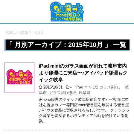
HOME
>
2015年
>
10月
「 月別アーカイブ：2015年10月 」 一覧
iPad miniのガラス画面が割れて岐阜市内
より修理にご来店〜♪アイパッド修理もク
イック岐阜
2015/10/31
-
iPad mini 1/2 ガラス割れ
,
岐
阜市
,
ガラス割れ修理
,
岐阜県
iPhone修理のクイック岐阜駅前店です♪ 一宮市に本
社を置きカレー専門店coco壱番屋を展開する壱番屋
がハウス食品に買収されるらしいです。 クラッシッ
ク音楽を普及するボランティア活動を続けている創
業 …