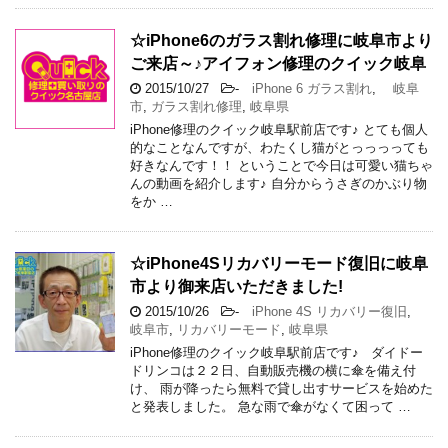
☆iPhone6のガラス割れ修理に岐阜市より
ご来店～♪アイフォン修理のクイック岐阜
2015/10/27
-
iPhone 6 ガラス割れ
,
岐阜
市
,
ガラス割れ修理
,
岐阜県
iPhone修理のクイック岐阜駅前店です♪ とても個人
的なことなんですが、わたくし猫がとっっっっても
好きなんです！！ ということで今日は可愛い猫ちゃ
んの動画を紹介します♪ 自分からうさぎのかぶり物
をか …
☆iPhone4Sリカバリーモード復旧に岐阜
市より御来店いただきました!
2015/10/26
-
iPhone 4S リカバリー復旧
,
岐阜市
,
リカバリーモード
,
岐阜県
iPhone修理のクイック岐阜駅前店です♪ ダイドー
ドリンコは２２日、自動販売機の横に傘を備え付
け、 雨が降ったら無料で貸し出すサービスを始めた
と発表しました。 急な雨で傘がなくて困って …