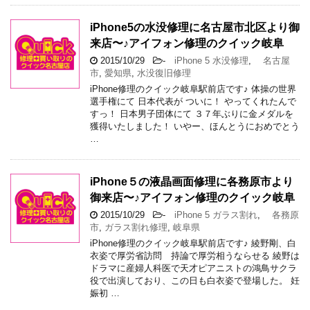
iPhone5の水没修理に名古屋市北区より御
来店〜♪アイフォン修理のクイック岐阜
2015/10/29
-
iPhone 5 水没修理
,
名古屋
市
,
愛知県
,
水没復旧修理
iPhone修理のクイック岐阜駅前店です♪ 体操の世界
選手権にて 日本代表が ついに！ やってくれたんで
すっ！ 日本男子団体にて ３７年ぶりに金メダルを
獲得いたしました！ いやー、ほんとうにおめでとう
…
iPhone５の液晶画面修理に各務原市より
御来店〜♪アイフォン修理のクイック岐阜
2015/10/29
-
iPhone 5 ガラス割れ
,
各務原
市
,
ガラス割れ修理
,
岐阜県
iPhone修理のクイック岐阜駅前店です♪ 綾野剛、白
衣姿で厚労省訪問 持論で厚労相うならせる 綾野は
ドラマに産婦人科医で天才ピアニストの鴻鳥サクラ
役で出演しており、この日も白衣姿で登場した。 妊
娠初 …