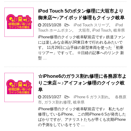
iPod Touch 5のボタン修理に大垣市より
御来店〜♪アイポッド修理もクイック岐阜
2015/10/28
-
iPod Touch スリープ
,
iPod
Touch ホームボタン
,
大垣市
,
iPod Touch
,
岐阜県
iPhone修理のクイック岐阜駅前店です♪ 鉄道ファン
には楽しみな企画がJR東日本で行われるみたいで
す。 11月29日に山手線の新型車両を使った「初乗
りツアー」ですって。 ※日経の記事へのリンク 新
型 …
☆iPhone6のガラス割れ修理に各務原市よ
りご来店～♪アイフォン修理のクイック岐
阜
2015/10/27
-
iPhone 6 ガラス割れ
,
各務原
市
,
ガラス割れ修理
,
岐阜県
iPhone修理のクイック岐阜駅前店です♪ 私たちが
修理しているiPhone。 この間iPhone６Sが発売した
ばかりですが、アナリストたちが早くも次期iPhone
の予測をしているそうで …