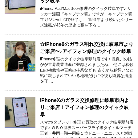
ック岐阜
iPhone/iPad/MacBook修理のクイック岐阜です♪ サ
ッカー漫画『キャプテン翼』ですが、キャプテン翼
マガジンvol.20で終了し、 1981年より続いたシリー
ズ連載が43年の歴史に幕を下ろ …
☆iPhone6のガラス割れ交換に岐阜市より
ご来店〜♪アイフォン修理のクイック岐阜
iPhone修理のクイック岐阜駅前店です♪ 長良川の鮎
がが世界農業遺産に登録されましたね。 他には和歌
山の梅栽培や宮崎の林業なども 古くから鵜飼いなど
鮎に親しまれていいる地域だけに今後も綺麗な清流
を守 …
iPhoneXのガラス交換修理に岐阜市内よ
りご来店！アイフォン修理のクイック岐
阜
スマホ/タブレット修理と買取のクイック岐阜駅前店
です♪ ＷＢＯ世界スーパーフライ級タイトルマッチ
王者・井岡一翔―同級１位ドニー・ニエテスと対戦