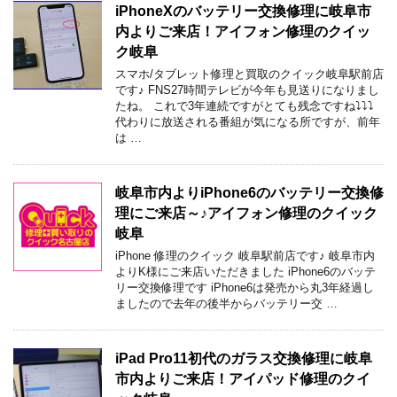
iPhoneXのバッテリー交換修理に岐阜市
内よりご来店！アイフォン修理のクイッ
ク岐阜
スマホ/タブレット修理と買取のクイック岐阜駅前店
です♪ FNS27時間テレビが今年も見送りになりまし
たね。 これで3年連続ですがとても残念ですね⤵⤵⤵
代わりに放送される番組が気になる所ですが、前年
は …
岐阜市内よりiPhone6のバッテリー交換修
理にご来店～♪アイフォン修理のクイック
岐阜
iPhone 修理のクイック 岐阜駅前店です♪ 岐阜市内
よりK様にご来店いただきました iPhone6のバッテ
リー交換修理です iPhone6は発売から丸3年経過し
ましたので去年の後半からバッテリー交 …
iPad Pro11初代のガラス交換修理に岐阜
市内よりご来店！アイパッド修理のクイ