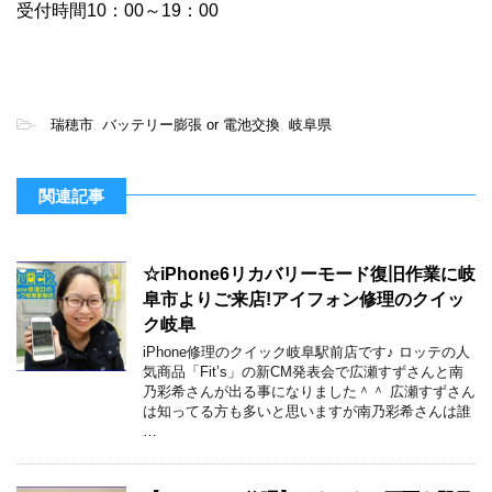
受付時間10：00～19：00
-
瑞穂市
,
バッテリー膨張 or 電池交換
,
岐阜県
関連記事
☆iPhone6リカバリーモード復旧作業に岐
阜市よりご来店!アイフォン修理のクイッ
ク岐阜
iPhone修理のクイック岐阜駅前店です♪ ロッテの人
気商品「Fit’s」の新CM発表会で広瀬すずさんと南
乃彩希さんが出る事になりました＾＾ 広瀬すずさん
は知ってる方も多いと思いますが南乃彩希さんは誰
…