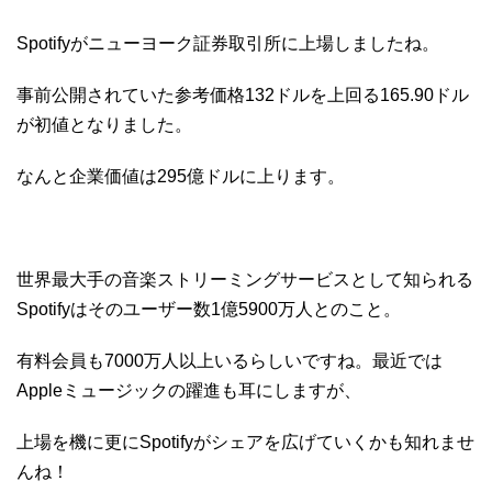
Spotifyがニューヨーク証券取引所に上場しましたね。
事前公開されていた参考価格
132
ドルを上回る165.90ドル
が初値となりました。
なんと企業価値は295億ドルに上ります。
世界最大手の音楽ストリーミングサービスとして知られる
Spotifyはそのユーザー数
1
億
5900
万人とのこと。
有料会員も
7000
万人以上いるらしいですね。最近では
Appleミュージックの躍進も耳にしますが、
上場を機に更にSpotifyがシェアを広げていくかも知れませ
んね！