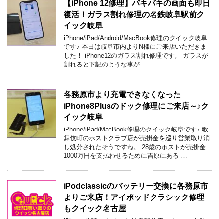
【iPhone 12修理】バキバキの画面も即日
復活！ガラス割れ修理の名鉄岐阜駅前ク
イック岐阜
iPhone/iPad/Android/MacBook修理のクイック岐阜
です♪ 本日は岐阜市内よりN様にご来店いただきま
した！ iPhone12のガラス割れ修理です。 ガラスが
割れると下記のような事が …
各務原市より充電できなくなった
iPhone8Plusのドック修理にご来店～♪ク
イック岐阜
iPhone/iPad/MacBook修理のクイック岐阜です♪ 歌
舞伎町のホストクラブ店が売掛金を巡り営業取り消
し処分されたそうですね。 28歳のホストが売掛金
1000万円を支払わせるために吉原にある …
iPodclassicのバッテリー交換に各務原市
よりご来店！アイポッドクラシック修理
もクイック名古屋