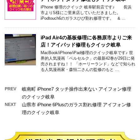
iPhone 修理のクイック 岐阜駅前店です♪ 長浜
市よりS様にご里来店していただきました。
iPodtouch6のガラスひび割れ修理です。 & …
iPad Air4の基板修理に各務原市よりご来
店！アイパッド修理もクイック岐阜
MacBook/iPhone/iPad修理のクイック岐阜です♪ 世
界的人気漫画「ベルセルク」の最新42巻が29日に発
売されますね！！ 「ホーリーランド」などで知られ
る人気漫画家・森恒二さんの監修のもと …
PREV
岐南町 iPhone7 タッチ操作出来ない アイフォン修理
のクイック岐阜
NEXT
山県市 iPhone 6Plusのガラス割れ修理 アイフォン修
理のクイック岐阜