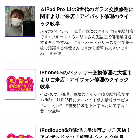
☆iPad Pro 11の3世代のガラス交換修理に
関市よりご来店！アイパッド修理のクイ
ック岐阜
スマホ/タブレット修理と買取のクイック岐阜駅前店
です♪ ブルース・ウィリスさん失語症で俳優業引退
するそうですね。 ダイ・ハードシリーズなどで第一
線で活躍する俳優さんですから衝撃も大きいです
ね。 また復 …
iPhone5Sのバッテリー交換修理に大垣市
よりご来店！アイフォン修理のクイック
岐阜
<h2>スマホ修理と買取のクイック岐阜駅前店です
♪</h2> 11月25日にアルバイト求人情報サービス
「an」が52年の歴史に幕を下ろすみたいですね！
昔、学生時 …
iPodtouch6の修理に長浜市よりご来店！
アイポッドタッチ修理もクイック岐阜