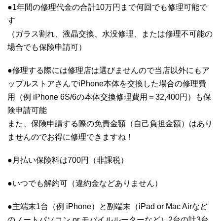
●1年間の修理代金の合計10万円まで何回でも修理可能で
す
（ガラス割れ、液晶交換、水没修理、または修理不可能の
場合でも保険申請可）
●修理する際には修理店は選びませんので当店以外にもア
ップルストアさんでiPhone本体を交換した場合の修理費
用（例 iPhone 6S/6の本体交換修理費用＝32,400円）も保
険申請可能
また、保険申請する際の免責金額（自己負担金額）はあり
ませんのでお得に修理できますね！
●月払い保険料は700円（非課税）
●いつでも解約可（違約金などありません）
●主端末1台（例 iPhone）と副端末（iPad or Mac Airなど
のノートパソコン or モバイルルーターなど）2台の計3台