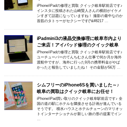
iPhone/iPadの修理と買取 クイック岐阜駅前店です♪
インスタに投稿された山崎賢人さんの横顔がイケメ
ンすぎて話題になっていますね！ 撮影の最中なのか
首筋のタトゥーがセクシーです(*&#8217 …
iPadmini3の液晶交換修理に岐阜市内より
ご来店！アイパッド修理のクイック岐阜
iPhone/iPadの修理と買取 クイック岐阜駅前店です♪
ユーチューバーのてんちむさん仕事で何か月か海外
渡航中ですが、海外に行った9月の携帯料金がやば
かったと報告していましたね！ その金額が56万 …
シムフリーのiPhone6Sを買いました～♪
岐阜の買取はクイック岐阜にお任せ！
iPhone/iPad買い取りのクイック岐阜駅前店です♪ 全
国の道の駅にホテルを隣接させる計画が進んでいる
そうです。 積水ハウスとホテルチェーンのマリオッ
トインターナショナルが新しい旅の形の提案でイン
…