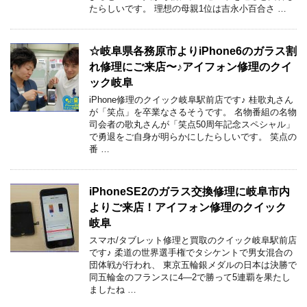
たらしいです。 理想の母親1位は吉永小百合さ …
☆岐阜県各務原市よりiPhone6のガラス割
れ修理にご来店〜♪アイフォン修理のクイ
ック岐阜
iPhone修理のクイック岐阜駅前店です♪ 桂歌丸さん
が「笑点」を卒業なさるそうです。 名物番組の名物
司会者の歌丸さんが「笑点50周年記念スペシャル」
で勇退をご自身が明らかにしたらしいです。 笑点の
番 …
iPhoneSE2のガラス交換修理に岐阜市内
よりご来店！アイフォン修理のクイック
岐阜
スマホ/タブレット修理と買取のクイック岐阜駅前店
です♪ 柔道の世界選手権でタシケントで男女混合の
団体戦が行われ、 東京五輪銀メダルの日本は決勝で
同五輪金のフランスに4―2で勝って5連覇を果たし
ましたね …