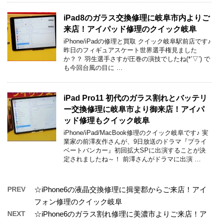
iPad8のガラス交換修理に岐阜市内よりご
来店！アイパッド修理のクイック岐阜
iPhone/iPadの修理と買取 クイック岐阜駅前店です♪
昨日のフィギュアスケート世界選手権見ました
か？？ 羽生選手さすが圧巻の演技でしたね(*’▽’) で
も今回台風の目に …
iPad Pro11 初代のガラス割れとバッテリ
ー交換修理に岐阜市より御来店！アイパ
ッド修理もクイック岐阜
iPhone/iPad/MacBook修理のクイック岐阜です♪ 実
業家の前澤友作さんが、9日放送のドラマ『プライ
ベートバンカー』初回拡大SPに出演することが決
定されましたね～！ 前澤さんがドラマに出演 …
PREV
☆iPhone6の液晶交換修理に揖斐郡からご来店！アイ
フォン修理のクイック岐阜
NEXT
☆iPhone6のガラス割れ修理に美濃市よりご来店！ア